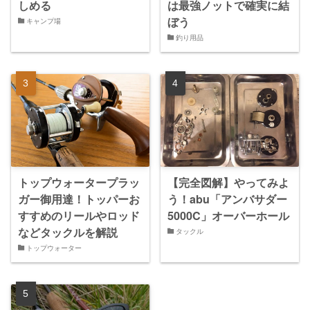
しめる
は最強ノットで確実に結
ぼう
キャンプ場
釣り用品
トップウォータープラッ
【完全図解】やってみよ
ガー御用達！トッパーお
う！abu「アンバサダー
すすめのリールやロッド
5000C」オーバーホール
などタックルを解説
タックル
トップウォーター