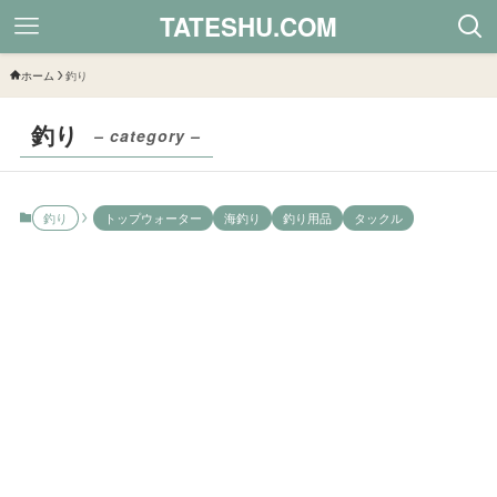
TATESHU.COM
ホーム
釣り
釣り
– category –
釣り
トップウォーター
海釣り
釣り用品
タックル