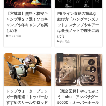
【宮城県】無料・格安キ
PEライン直結の簡単な
ャンプ場２７選！ソロキ
結び方「ハングマンズノ
ャンプや冬キャンプも楽
ット」スナップやルアー
しめる
は最強ノットで確実に結
ぼう
キャンプ場
釣り用品
トップウォータープラッ
【完全図解】やってみよ
ガー御用達！トッパーお
う！abu「アンバサダー
すすめのリールやロッド
5000C」オーバーホール