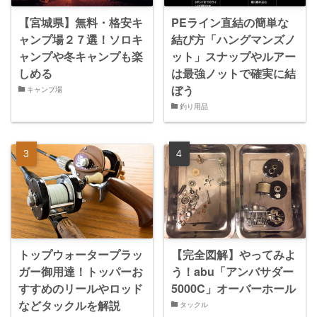
【宮城県】無料・格安キ
PEライン直結の簡単な
ャンプ場２７選！ソロキ
結び方「ハングマンズノ
ャンプや冬キャンプも楽
ット」スナップやルアー
しめる
は最強ノットで確実に結
ぼう
キャンプ場
釣り用品
トップウォータープラッ
【完全図解】やってみよ
ガー御用達！トッパーお
う！abu「アンバサダー
すすめのリールやロッド
5000C」オーバーホール
などタックルを解説
タックル