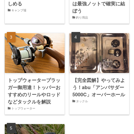
しめる
は最強ノットで確実に結
ぼう
キャンプ場
釣り用品
トップウォータープラッ
【完全図解】やってみよ
ガー御用達！トッパーお
う！abu「アンバサダー
すすめのリールやロッド
5000C」オーバーホール
などタックルを解説
タックル
トップウォーター