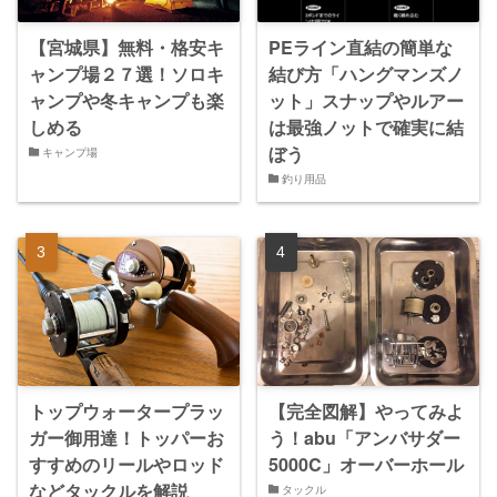
【宮城県】無料・格安キ
PEライン直結の簡単な
ャンプ場２７選！ソロキ
結び方「ハングマンズノ
ャンプや冬キャンプも楽
ット」スナップやルアー
しめる
は最強ノットで確実に結
ぼう
キャンプ場
釣り用品
トップウォータープラッ
【完全図解】やってみよ
ガー御用達！トッパーお
う！abu「アンバサダー
すすめのリールやロッド
5000C」オーバーホール
などタックルを解説
タックル