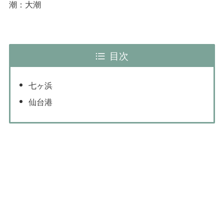
潮：大潮
目次
七ヶ浜
仙台港