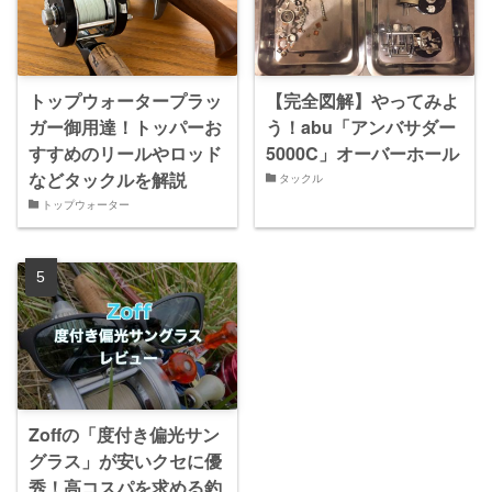
トップウォータープラッ
【完全図解】やってみよ
ガー御用達！トッパーお
う！abu「アンバサダー
すすめのリールやロッド
5000C」オーバーホール
などタックルを解説
タックル
トップウォーター
Zoffの「度付き偏光サン
グラス」が安いクセに優
秀！高コスパを求める釣