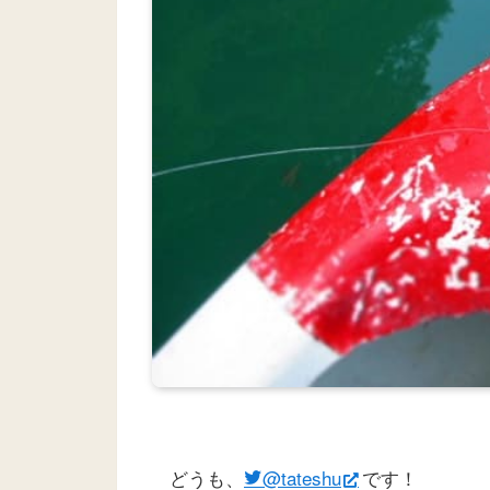
どうも、
@tateshu
です！