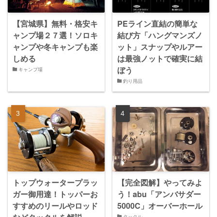
【宮城県】無料・格安キ
PEライン直結の簡単な
ャンプ場２７選！ソロキ
結び方「ハングマンズノ
ャンプや冬キャンプも楽
ット」スナップやルアー
しめる
は最強ノットで確実に結
ぼう
キャンプ場
釣り用品
トップウォータープラッ
【完全図解】やってみよ
ガー御用達！トッパーお
う！abu「アンバサダー
すすめのリールやロッド
5000C」オーバーホール
タックル